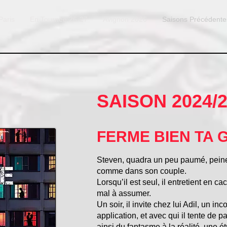
Paris
En Tournée 26-27
Avignon 2026
Saisons Précédente
SAISON 2024/
FERME BIEN TA 
Steven, quadra un peu paumé, peine
comme dans son couple.
Lorsqu’il est seul, il entretient en c
mal à assumer.
Un soir, il invite chez lui Adil, un i
application, et avec qui il tente de p
ainsi du fantasme à la réalité, une 