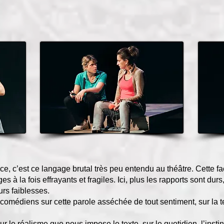
èce, c’est ce langage brutal très peu entendu au théâtre. Cette
 à la fois effrayants et fragiles. Ici, plus les rapports sont du
eurs faiblesses.
comédiens sur cette parole asséchée de tout sentiment, sur la 
ur le réalisme que nous impose le texte, sur le quotidien, l’insti