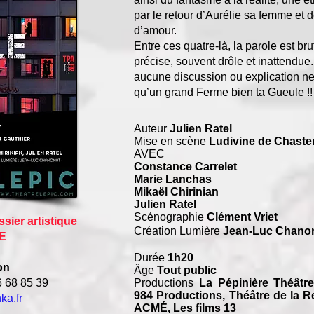
par le retour d
’Aurélie sa femme et 
d’amour.
Entre ces quatre-là, la parole est brut
précise, souvent drôle et inattendue
aucune discussion ou explication ne
qu’un grand Ferme bien ta Gueule !!
Auteur
Julien Ratel
Mise en scène
Ludivine de Chaste
AVEC
Constance Carrelet
Marie Lanchas
Mikaël Chirinian
Julien Ratel
Scénographie
Clément Vriet
sier artistique
Création Lumière
Jean-Luc Chano
E
Durée
1h20
on
Âge
Tout public
 68 85 39
Productions
La Pépinière Théâtre
984 Productions, Théâtre de la 
a.fr
ACMÉ, Les films 13