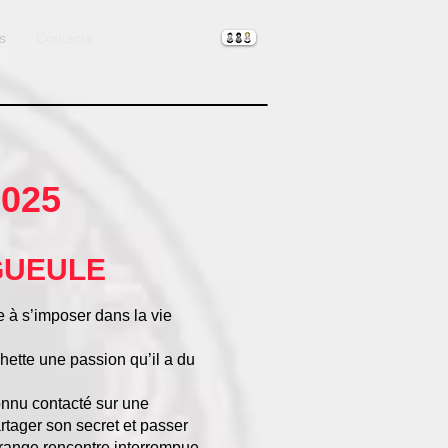
s
Contacts
2025
GUEULE
 à s’imposer dans la vie
achette une passion qu’il a du
nconnu contacté sur une
artager son secret et passer
étrange rencontre interrompue