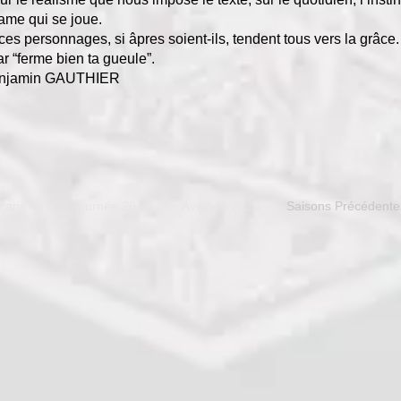
ame qui se joue.
es personnages, si âpres soient-ils, tendent tous vers la grâce
 “ferme bien ta gueule”.
enjamin GAUTHIER
Paris
En Tournée 26-27
Avignon 2026
Saisons Précédente