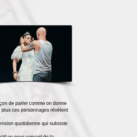
 façon de parler comme on donne
rs, plus ces personnages révèlent
tension quotidienne qui subsiste
nctif en nous servant de la