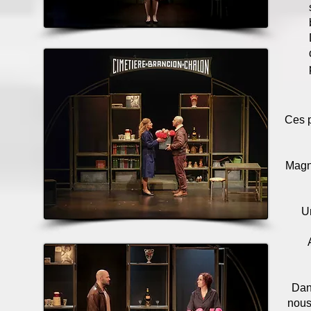
Ces p
Magni
Un
Dan
nous