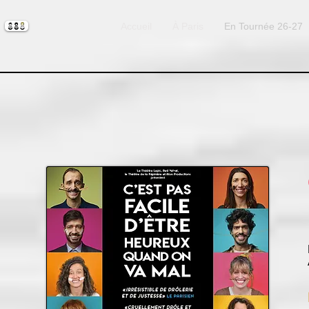
Accueil
À Paris
En Tournée 26-27