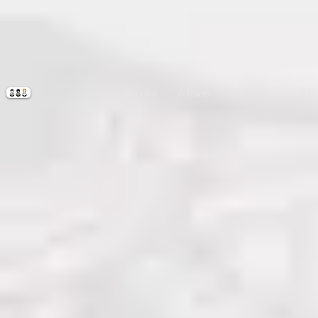
Accueil
À Paris
En Tournée 26-27