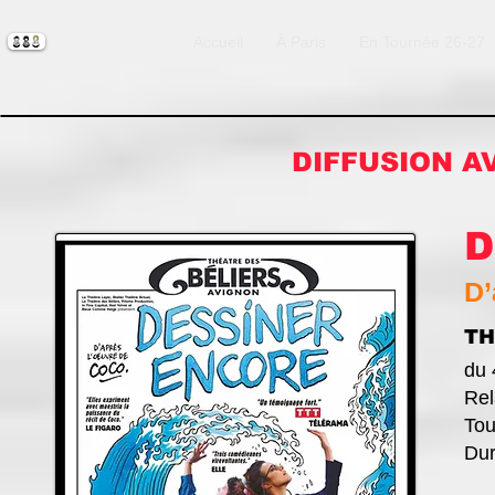
Accueil
À Paris
En Tournée 26-27
DIFFUSION A
D
D’
TH
du 
Rel
Tou
Du