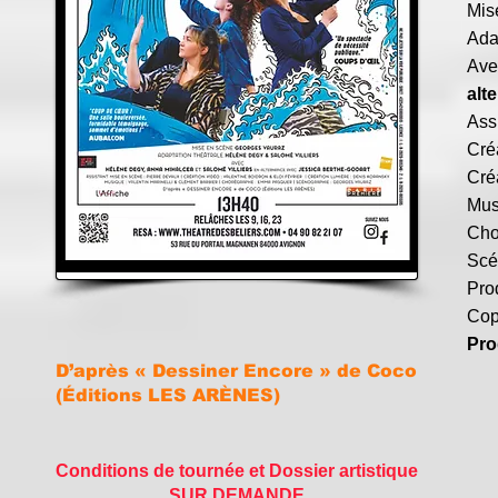
Mis
Ada
Av
alt
Ass
Cré
Cré
Mus
Cho
Scé
Pro
Cop
Pro
D’après « Dessiner Encore » de Coco
(Éditions LES ARÈNES)
Conditions de tournée et Dossier artistique
SUR DEMANDE